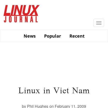
Skip
to
main
content
Togg
navi
News
Popular
Recent
Linux in Viet Nam
by Phil Hughes
on February 11, 2009